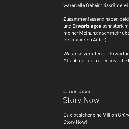
waren alle Geheimniskrämerei 
Zusammenfassend haben beid
und
Erwartungen
sehr stark mi
meiner Meinung nach mehr über
(oder gar den Autor).
Was also verraten die Erwartu
Abenteuertiteln über uns – die 
VERÖFFENTLICHT
6. JUNI 2020
AM
Story Now
Es gibt sicher eine Million Grün
Story Now!