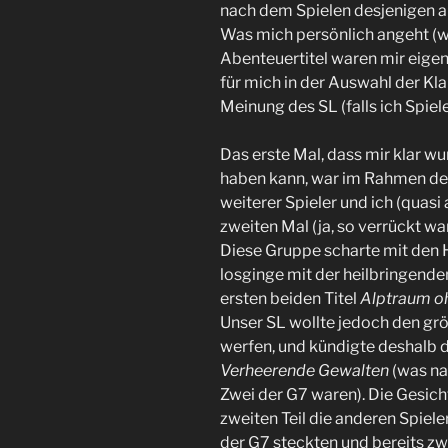
nach dem Spielen desjenigen a
Was mich persönlich angeht (wir
Abenteuertitel waren mir eige
für mich in der Auswahl der Kla
Meinung des SL (falls ich Spiele
Das erste Mal, dass mir klar w
haben kann, war im Rahmen de
weiterer Spieler und ich (quas
zweiten Mal (ja, so verrückt wa
Diese Gruppe scharte mit den 
losginge mit der heilbringende
ersten beiden Titel
Alptraum o
Unser SL wollte jedoch den größ
werfen, und kündigte deshalb d
Verheerende Gewalten
(was nat
Zwei der G7 waren). Die Gesich
zweiten Teil die anderen Spieler
der G7 steckten und bereits zw