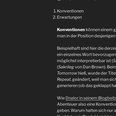
Konventionen
Erwartungen
Konventionen
können einem g
man in der Position desjenigen 
Beispielhaft sind hier die derze
ein einzelnes Wort bevorzugen
möglichst interpretierbar ist (
S
(
Sakrileg
von Dan Brown). Beim 
Tomorrow
hieß, wurde der Tit
Repeat.
geändert, weil man sic
generieren (ob das geklappt hat
Wie
Dnalor in seinem Blogbeitr
Abenteuer also eine Konvention
geben. Warum halten sich nur a