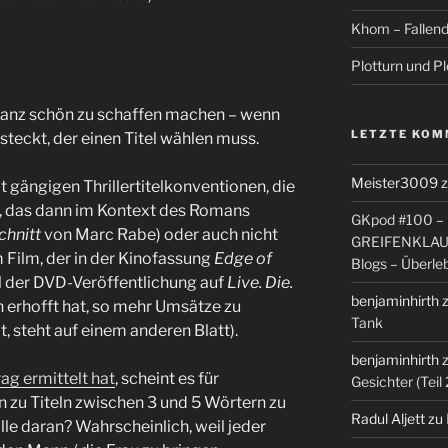
Khom – Fallen
Plotturn und Pl
anz schön zu schaffen machen – wenn
LETZTE KOM
steckt, der einen Titel wählen muss.
Meister3009
it gängigen Thrillertitelkonventionen, die
, das dann im Kontext des Romans
GKpod #100 – Ü
chnitt
von Marc Rabe) oder auch nicht
GREIFENKLAU
Film, der in der Kinofassung
Edge of
Blogs – Überle
el der DVD-Veröffentlichung auf
Live. Die.
benjaminhirth
h erhofft hat, so mehr Umsätze zu
Tank
, steht auf einem anderen Blatt).
benjaminhirth
ag ermittelt hat
, scheint es für
Gesichter (Teil 
 zu Titeln zwischen 3 und 5 Wörtern zu
Radul Aljett
zu
lle daran? Wahrscheinlich, weil jeder