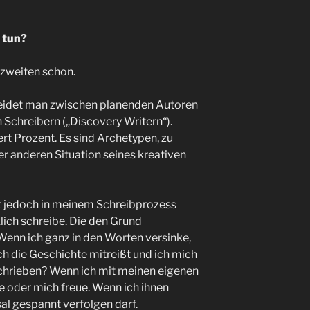
 tun?
m zweiten schon.
heidet man zwischen planenden Autoren
 Schreibern („Discovery Writern“).
rt Prozent. Es sind Archetypen, zu
er anderen Situation seines kreativen
ibt jedoch in meinem Schreibprozess
lich schreibe. Die den Grund
Wenn ich ganz in den Worten versinke,
ch die Geschichte mitreißt und ich mich
schrieben? Wenn ich mit meinen eigenen
de oder mich freue. Wenn ich ihnen
al gespannt verfolgen darf.