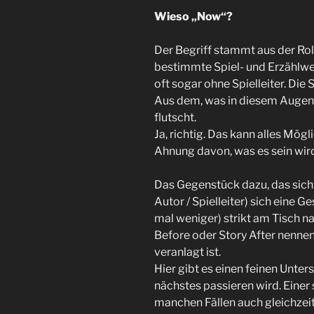
Wieso „Now“?
Der Begriff stammt aus der Rol
bestimmte Spiel- und Erzählw
oft sogar ohne Spielleiter. Die 
Aus dem, was in diesem Augen
flutscht.
Ja, richtig. Das kann alles Mög
Ahnung davon, was es sein wird
Das Gegenstück dazu, das sich
Autor / Spielleiter) sich eine 
mal weniger) strikt am Tisch n
Before oder Story After nenne
veranlagt ist.
Hier gibt es einen feinen Unter
nächstes passieren wird. Einer 
manchen Fällen auch gleichzeit