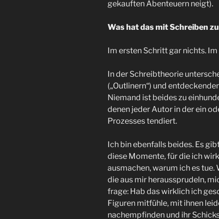
gekauften Abenteuern neigt).
Was hat das mit Schreiben zu
Im ersten Schritt gar nichts. I
In der Schreibtheorie untersc
(„Outlinern“) und entdeckenden
Niemand ist beides zu einhunde
denen jeder Autor in der ein od
Prozesses tendiert.
Ich bin ebenfalls beides. Es g
diese Momente, für die ich wirk
ausmachen, warum ich es tue. 
die aus mir heraussprudeln, mi
frage: Hab das wirklich ich ge
Figuren mitfühle, mit ihnen lei
nachempfinden und ihr Schicks