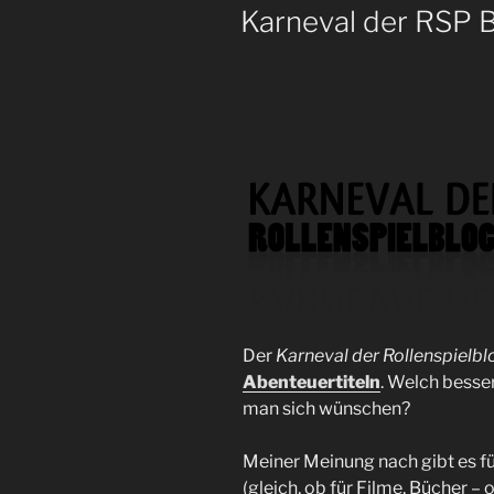
AM
Karneval der RSP B
Der
Karneval der Rollenspielbl
Abenteuertiteln
. Welch besse
man sich wünschen?
Meiner Meinung nach gibt es f
(gleich, ob für Filme, Bücher –