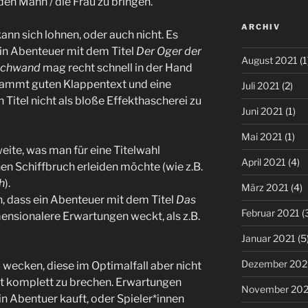
 den Mann / die Frau zu bringen.
ARCHIV
ann sich lohnen, oder auch nicht. Es
 Ein Abenteuer mit dem Titel
Der Oger der
August 2021
(1
rschwand
mag recht schnell in der Hand
rdammt guten Klappentext und eine
Juli 2021
(2)
Titel nicht als bloße Effekthascherei zu
Juni 2021
(1)
Mai 2021
(1)
eite, was man für eine Titelwahl
April 2021
(4)
n Schiffbruch erleiden möchte (wie z.B.
h
).
März 2021
(4)
h, dass ein Abenteuer mit dem Titel
Das
Februar 2021
(
ensionalere Erwartungen weckt, als z.B.
Januar 2021
(5
Dezember 20
wecken, diese im Optimalfall aber nicht
cht komplett zu brechen. Erwartungen
November 20
in Abentuer kauft, oder Spieler*innen