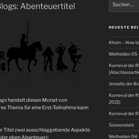
Suchen
logs: Abenteuertitel
nach:
NEUESTE BE
Khom – How to
Methelden 05 
Karneval der R
[Abschlussartik
Jenseits der B
Karneval der R
ogs
handelt diesen Monat von
2021]
res Thema für eine Erst-Teilnahme kann
Karneval der R
Sonnenstahl
ür Titel zwei ausschlaggebende Aspekte
Methelden 04
 oder eben Abenteuer):