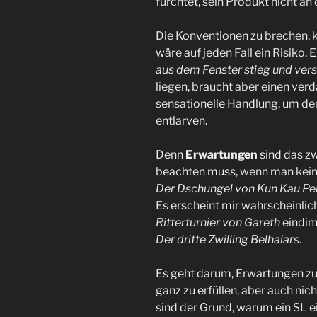
fürchtet, sein Produkt nicht an
Die Konventionen zu brechen, k
wäre auf jeden Fall ein Risiko.
aus dem Fenster stieg und ve
liegen, braucht aber einen ve
sensationelle Handlung, um den 
entlarven.
Denn
Erwartungen
sind das zw
beachten muss, wenn man keine
Der Dschungel von Kun Kau Pe
Es erscheint mir wahrscheinlic
Ritterturnier von Gareth
eindim
Der dritte Zwilling Belhalars
.
Es geht darum, Erwartungen zu 
ganz zu erfüllen, aber auch ni
sind der Grund, warum ein SL e