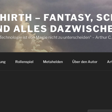
HIRTH – FANTASY, S
UND ALLES DAZWISCH
Technologie ist von Magie nicht zu unterscheiden" – Arthur C.
dung
Rollenspiel
Metahelden
Über den Autor
Ar