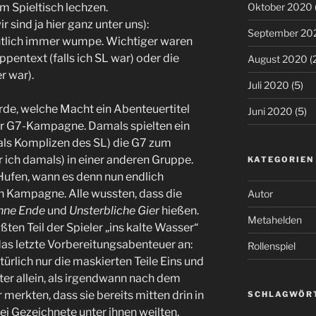
m Spieltisch lechzen.
Oktober 2020
 sind ja hier ganz unter uns):
September 20
ntlich immer wumpe. Wichtiger waren
ppentext (falls ich SL war) oder die
August 2020
(
r war).
Juli 2020
(5)
urde, welche Macht ein Abenteuertitel
Juni 2020
(5)
r G7-Kampagne. Damals spielten ein
i als Komplizen des SL) die G7 zum
r ich damals) in einer anderen Gruppe.
KATEGORIEN
Hufen, wann es denn nun endlich
n Kampagne. Alle wussten, dass die
Autor
hne Ende
und
Unsterbliche Gier
hießen.
Metahelden
ten Teil der Spieler „ins kalte Wasser“
as letzte Vorbereitungsabenteuer an:
Rollenspiel
ürlich nur die maskierten Teile Eins und
ter allein, als irgendwann nach dem
 merkten, dass sie bereits mitten drin in
SCHLAGWÖR
ei Gezeichnete unter ihnen weilten,