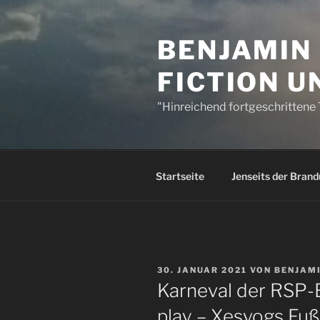
Zum
Inhalt
BENJAMIN 
springen
FICTION 
"Hinreichend fortgeschrittene 
Startseite
Jenseits der Bran
VERÖFFENTLICHT
30. JANUAR 2021
VON
BENJAM
AM
Karneval der RSP-B
play – Xesvogs Fu