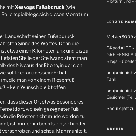
Plotturn und Pl
ihe mit
Xesvogs Fußabdruck
(wie
 Rollenspielblogs
sich diesen Monat um
LETZTE KOM
ieser Landschaft seinen Fußabdruck
Meister3009
wahrsten Sinne des Wortes. Denn die
GKpod #100 – Ü
ist etwa einen Kilometer lang und bis zu
GREIFENKLAU
 tiefsten Stelle der Steilwand steht man
Blogs – Überle
lb des Niveaus der Ebene, in der sich
e sollte es anders sein: Er hat
benjaminhirth
Tank
Form, die man von einem Riesenfuß
fuß – kein Wunsch bleibt offen.
benjaminhirth
Gesichter (Teil 
en, dass dieser Ort etwas Besonderes
Radul Aljett
zu
r Ferse (dort, wo sein gesegneter Fuß
 wie die Priester nicht müde werden zu
det, ist immerhin bereits einige hundert
ARCHIV
t verschroben und scheu. Man munkelt,