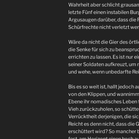
Wahrheit aber schlicht grausa
letzte Fünf einen instabilen Bu
Argusaugen darüber, dass die 
Schürfrechte nicht verletzt we
Wäre da nicht die Gier des örtl
die Senke für sich zu beanspru
errichten zu lassen. Es ist nur 
seiner Soldaten aufkreuzt, um
und wehe, wenn unbedarfte Rei
Bis es so weit ist, hallt jedoch
von den Klippen, und wannimm
Ebene ihr nomadisches Leben fü
Vieh zurückzuholen, so schütte
Verrücktheit derjenigen, die si
Reicht es denn nicht, dass di
erschüttert wird? So mancher 
fest, am Horizont einen hoch 