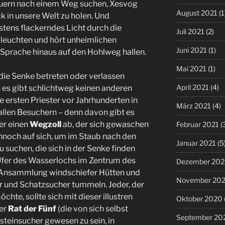
Mauern nach einem Weg suchen, Xesvog
August 2021
(1
k in unsere Welt zu holen. Und
stens flackerndes Licht durch die
Juli 2021
(2)
 leuchten und hört unheimlichen
Juni 2021
(1)
 Sprache hinaus auf den Hohlweg hallen.
Mai 2021
(1)
er die Senke betreten oder verlassen
April 2021
(4)
 es gibt schlichtweg keinen anderen
ie ersten Priester vor Jahrhunderten in
März 2021
(4)
allen Besuchern – denn davon gibt es
ter einen
Wegzoll
ab, der sich gewaschen
Februar 2021
(
nnoch auf sich, um im Staub nach den
Januar 2021
(5
u suchen, die sich in der Senke finden
 Ufer des Wasserlochs im Zentrum des
Dezember 20
e Ansammlung windschiefer Hütten und
November 20
tter und Schatzsucher tummeln. Jeder, der
chte, sollte sich mit dieser illustren
Oktober 2020
der
Rat der Fünf
(die von sich selbst
September 20
steinsucher gewesen zu sein, in