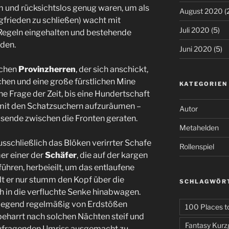
m und rücksichtslos genug waren, um als
August 2020
(
rgfrieden zu schließen) wacht mit
Juli 2020
(5)
Regeln eingehalten und bestehende
rden.
Juni 2020
(5)
ichen
Provinzherren
, der sich anschickt,
chen und eine große fürstlichen Mine
KATEGORIEN
eine Frage der Zeit, bis eine Hundertschaft
 mit den Schatzsuchern aufzuräumen –
Autor
sende zwischen die Fronten geraten.
Metahelden
 ausschließlich das Blöken verirrter Schafe
Rollenspiel
er einer der
Schäfer
, die auf der kargen
hren, herbeieilt, um das entlaufene
lt er nur stumm den Kopf über die
SCHLAGWÖR
ch in die verfluchte Senke hinabwagen.
e Gegend regelmäßig von Erdstößen
100 Places to
beharrt nach solchen Nächten steif und
Fantasy Kurz
aufragenden Umriss ausgemacht zu