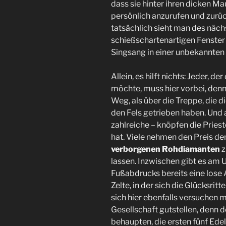
dass sie hinter ihren dicken 
persönlich anzurufen und zurüc
tatsächlich sieht man des näch
schießschartenartigen Fenster
Singsang in einer unbekannten
Allein, es hilft nichts: Jeder, d
möchte, muss hier vorbei, denn
Weg, als über die Treppe, die d
den Fels getrieben haben. Und 
zahlreiche – knöpfen die Pries
hat. Viele nehmen den Preis de
verborgenen Rohdiamanten
z
lassen. Inzwischen gibt es am
Fußabdrucks bereits eine los
Zelte, in der sich die Glücksri
sich hier ebenfalls versuchen mö
Gesellschaft gutstellen, denn 
behaupten, die ersten fünf Edel