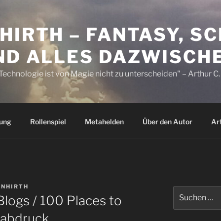
HIRTH – FANTASY, S
UND ALLES DAZWISCH
Technologie ist von Magie nicht zu unterscheiden" – Arthur C.
dung
Rollenspiel
Metahelden
Über den Autor
Ar
INHIRTH
Suchen
logs / 100 Places to
nach:
ßabdruck