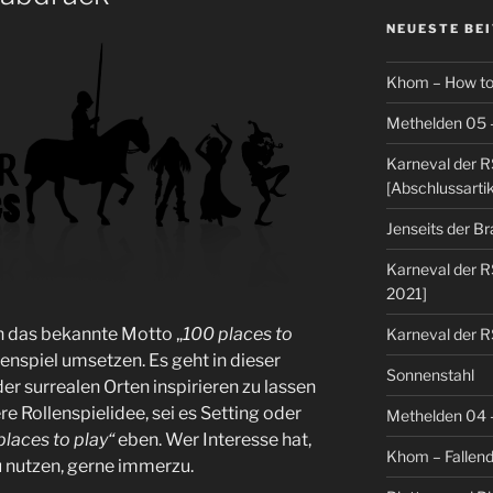
NEUESTE BE
Khom – How to
Methelden 05 
Karneval der R
[Abschlussartik
Jenseits der B
Karneval der R
2021]
h das bekannte Motto „
100 places to
Karneval der R
lenspiel umsetzen. Es geht in dieser
Sonnenstahl
er surrealen Orten inspirieren zu lassen
re Rollenspielidee, sei es Setting oder
Methelden 04
places to play“
eben. Wer Interesse hat,
Khom – Fallen
u nutzen, gerne immerzu.