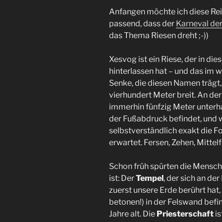
Anfangen möchte ich diese Re
passend, dass der
Karneval der
das Thema Riesen dreht ;-))
Xesvog ist ein Riese, der in d
hinterlassen hat – und das im 
Senke, die diesen Namen trägt, 
vierhundert Meter breit. An der
immerhin fünfzig Meter unterha
der Fußabdruck befindet, und wi
selbstverständlich exakt die 
erwartet. Fersen, Zehen, Mittel
Schon früh spürten die Mensch
ist: Der
Tempel
, der sich an de
zuerst unsere Erde berührt hat,
betonen!) in der Felswand befin
Jahre alt. Die
Priesterschaft
is