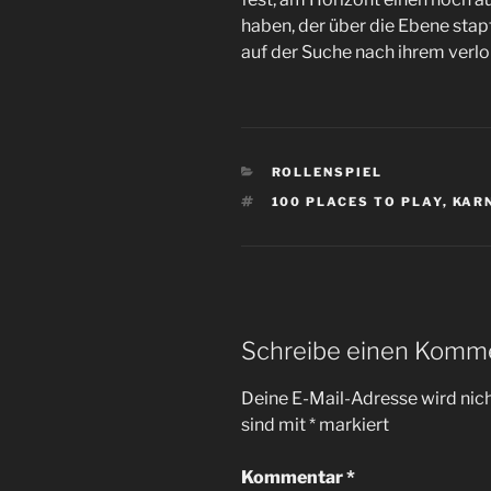
haben, der über die Ebene stap
auf der Suche nach ihrem verlor
KATEGORIEN
ROLLENSPIEL
SCHLAGWÖRTER
100 PLACES TO PLAY
,
KAR
Schreibe einen Komm
Deine E-Mail-Adresse wird nicht
sind mit
*
markiert
Kommentar
*